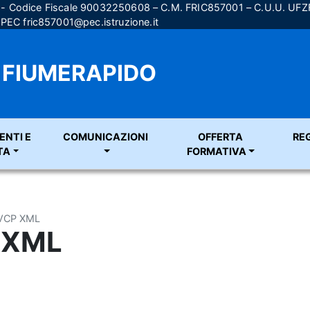
) - Codice Fiscale 90032250608 – C.M. FRIC857001 – C.U.U. UF
; PEC
fric857001@pec.istruzione.it
A FIUMERAPIDO
ENTI E
COMUNICAZIONI
OFFERTA
RE
TA
FORMATIVA
AVCP XML
 XML