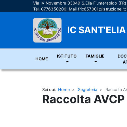
Via IV Novembre 03049 S.Elia Fiumerapido (FR
Tel. 0776350200; Mail
fric857001@istruzione.it
IC SANT'ELI
ISTITUTO
FAMIGLIE
DOC
HOME
A
Sei qui:
Home
Segreteria
Raccolta 
Raccolta AVCP