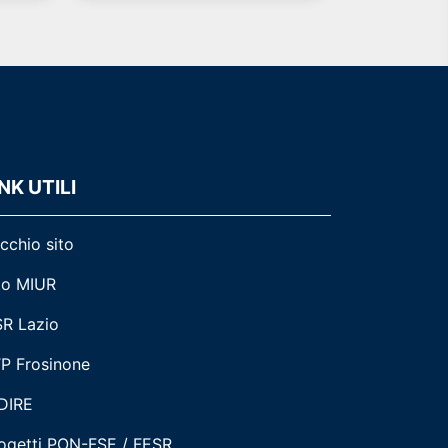
NK UTILI
cchio sito
to MIUR
R Lazio
P Frosinone
DIRE
ogetti PON-FSE / FESR