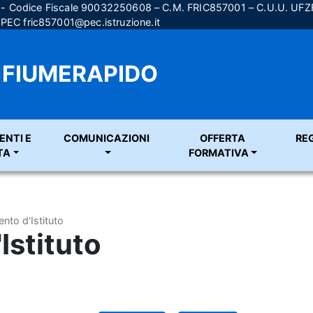
) - Codice Fiscale 90032250608 – C.M. FRIC857001 – C.U.U. UF
; PEC
fric857001@pec.istruzione.it
A FIUMERAPIDO
ENTI E
COMUNICAZIONI
OFFERTA
RE
TA
FORMATIVA
nto d'Istituto
Istituto