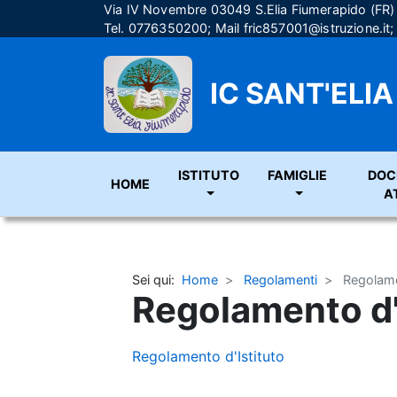
Via IV Novembre 03049 S.Elia Fiumerapido (FR
Tel. 0776350200; Mail
fric857001@istruzione.it
IC SANT'ELI
ISTITUTO
FAMIGLIE
DOC
HOME
A
Sei qui:
Home
Regolamenti
Regolame
Regolamento d'
Regolamento d'Istituto