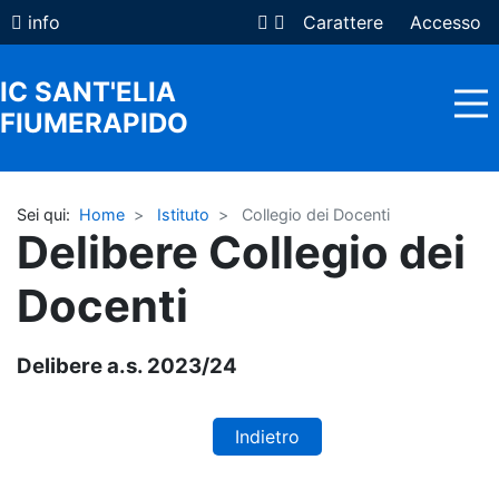
info
Carattere
Accesso
IC SANT'ELIA
FIUMERAPIDO
Sei qui:
Home
Istituto
Collegio dei Docenti
HOME
Delibere Collegio dei
ISTITUTO
Docenti
FAMIGLIE
DOCENTI E ATA
Delibere a.s. 2023/24
COMUNICAZIONI
Indietro
OFFERTA FORMATIVA
REGISTRO