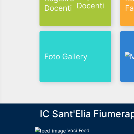
Docenti
Foto Gallery
IC Sant'Elia Fiumera
Voci Feed