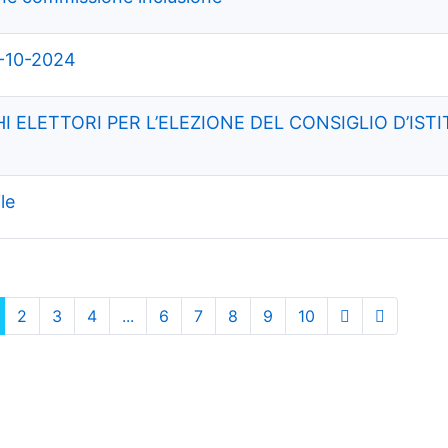
-10-2024
I ELETTORI PER L’ELEZIONE DEL CONSIGLIO D’ISTI
le
2
3
4
...
6
7
8
9
10