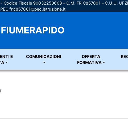
) - Codice Fiscale 90032250608 – C.M. FRIC857001 – C.U.U. UF
; PEC
fric857001@pec.istruzione.it
A FIUMERAPIDO
ENTI E
COMUNICAZIONI
OFFERTA
RE
TA
FORMATIVA
ri