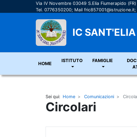
Via IV Novembre 03049 S.Elia Fiumerapido (FR
Tel. 0776350200; Mail
fric857001@istruzione.it
IC SANT'ELI
ISTITUTO
FAMIGLIE
DOC
HOME
A
Sei qui:
Home
Comunicazioni
Circola
Circolari