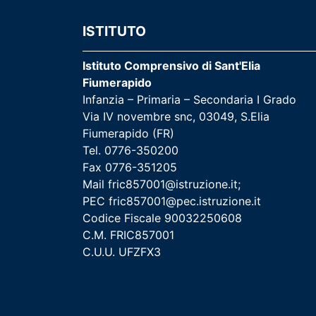
ISTITUTO
Istituto Comprensivo di Sant'Elia
Fiumerapido
Infanzia – Primaria – Secondaria I Grado
Via IV novembre snc, 03049, S.Elia
Fiumerapido (FR)
Tel. 0776-350200
Fax 0776-351205
Mail
fric857001@istruzione.it
;
PEC
fric857001@pec.istruzione.it
Codice Fiscale 90032250608
C.M. FRIC857001
C.U.U. UFZFX3