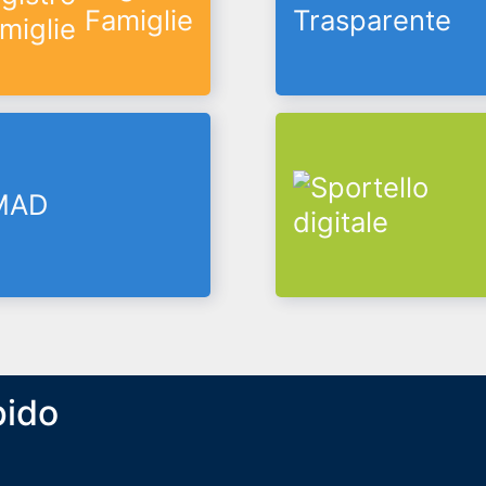
Famiglie
Trasparente
pido