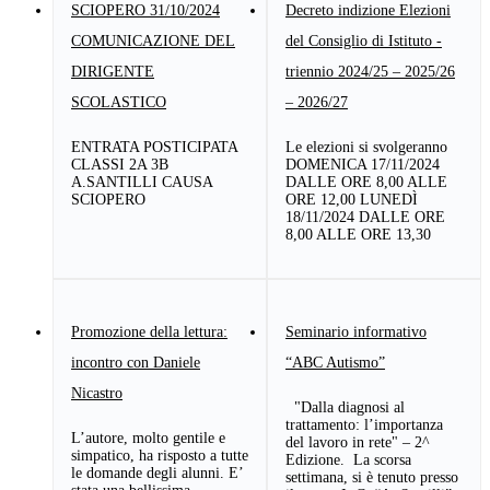
SCIOPERO 31/10/2024
Decreto indizione Elezioni
COMUNICAZIONE DEL
del Consiglio di Istituto -
DIRIGENTE
triennio 2024/25 – 2025/26
SCOLASTICO
– 2026/27
ENTRATA POSTICIPATA
Le elezioni si svolgeranno
CLASSI 2A 3B
DOMENICA 17/11/2024
A.SANTILLI CAUSA
DALLE ORE 8,00 ALLE
SCIOPERO
ORE 12,00 LUNEDÌ
18/11/2024 DALLE ORE
8,00 ALLE ORE 13,30
Promozione della lettura:
Seminario informativo
incontro con Daniele
“ABC Autismo”
Nicastro
"Dalla diagnosi al
trattamento: l’importanza
L’autore, molto gentile e
del lavoro in rete" – 2^
simpatico, ha risposto a tutte
Edizione. La scorsa
le domande degli alunni. E’
settimana, si è tenuto presso