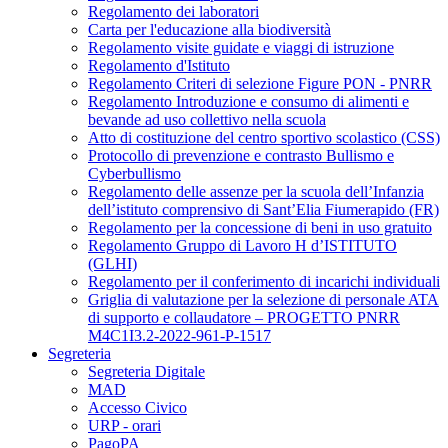
Regolamento dei laboratori
Carta per l'educazione alla biodiversità
Regolamento visite guidate e viaggi di istruzione
Regolamento d'Istituto
Regolamento Criteri di selezione Figure PON - PNRR
Regolamento Introduzione e consumo di alimenti e
bevande ad uso collettivo nella scuola
Atto di costituzione del centro sportivo scolastico (CSS)
Protocollo di prevenzione e contrasto Bullismo e
Cyberbullismo
Regolamento delle assenze per la scuola dell’Infanzia
dell’istituto comprensivo di Sant’Elia Fiumerapido (FR)
Regolamento per la concessione di beni in uso gratuito
Regolamento Gruppo di Lavoro H d’ISTITUTO
(GLHI)
Regolamento per il conferimento di incarichi individuali
Griglia di valutazione per la selezione di personale ATA
di supporto e collaudatore – PROGETTO PNRR
M4C1I3.2-2022-961-P-1517
Segreteria
Segreteria Digitale
MAD
Accesso Civico
URP - orari
PagoPA