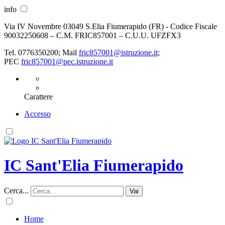
info
Via IV Novembre 03049 S.Elia Fiumerapido (FR) - Codice Fiscale
90032250608 – C.M. FRIC857001 – C.U.U. UFZFX3
Tel. 0776350200; Mail
fric857001@istruzione.it
;
PEC
fric857001@pec.istruzione.it
Carattere
Accesso
IC Sant'Elia Fiumerapido
Cerca...
Vai
Home