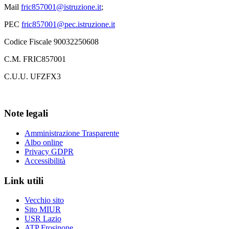
Mail
fric857001@istruzione.it
;
PEC
fric857001@pec.istruzione.it
Codice Fiscale 90032250608
C.M. FRIC857001
C.U.U. UFZFX3
Note legali
Amministrazione Trasparente
Albo online
Privacy GDPR
Accessibilità
Link utili
Vecchio sito
Sito MIUR
USR Lazio
ATP Frosinone