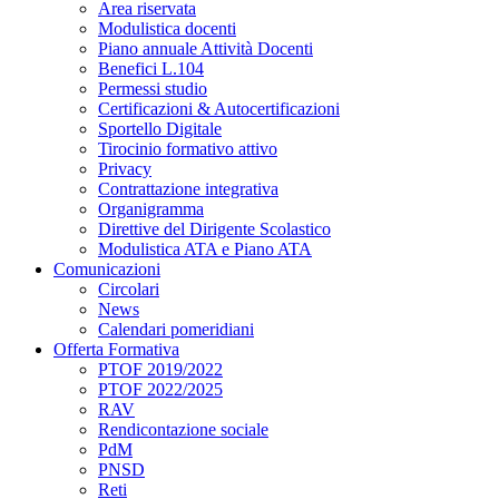
Area riservata
Modulistica docenti
Piano annuale Attività Docenti
Benefici L.104
Permessi studio
Certificazioni & Autocertificazioni
Sportello Digitale
Tirocinio formativo attivo
Privacy
Contrattazione integrativa
Organigramma
Direttive del Dirigente Scolastico
Modulistica ATA e Piano ATA
Comunicazioni
Circolari
News
Calendari pomeridiani
Offerta Formativa
PTOF 2019/2022
PTOF 2022/2025
RAV
Rendicontazione sociale
PdM
PNSD
Reti