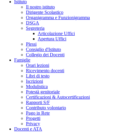
Istituto
Il nostro istituto
Dirigente Scolastico
Organigramma e Funzionigramma
DSGA
Segreteria
Articolazione Uffici
Apertura Uffici
Plessi
Consiglio d'Istituto
Collegio dei Docenti
Famiglie
Orari lezioni
Ricevimento docenti
Libri di testo
Iscrizioni
Modulistica
Potestà genitoriale
Certificazioni & Autocertificazioni
Rapporti S/F
Contributo volontario
Pago in Rete
Progetti
Privacy
Docenti e ATA