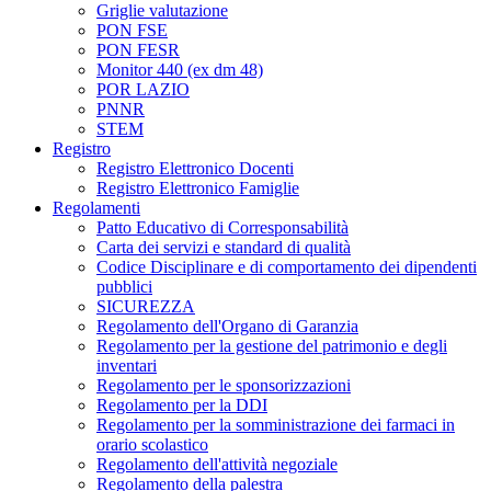
Griglie valutazione
PON FSE
PON FESR
Monitor 440 (ex dm 48)
POR LAZIO
PNNR
STEM
Registro
Registro Elettronico Docenti
Registro Elettronico Famiglie
Regolamenti
Patto Educativo di Corresponsabilità
Carta dei servizi e standard di qualità
Codice Disciplinare e di comportamento dei dipendenti
pubblici
SICUREZZA
Regolamento dell'Organo di Garanzia
Regolamento per la gestione del patrimonio e degli
inventari
Regolamento per le sponsorizzazioni
Regolamento per la DDI
Regolamento per la somministrazione dei farmaci in
orario scolastico
Regolamento dell'attività negoziale
Regolamento della palestra