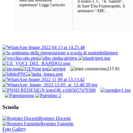
stata una bellissima
il nostro I. C. “A. Santilli”,
esperienza! Leggi l'articolo
di Sant’Elia Fiumerapido, il
seminario “ABC...
Scuola
Registro Docenti
Registro Famiglie
Foto Gallery