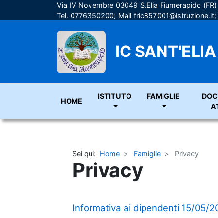
Via IV Novembre 03049 S.Elia Fiumerapido (FR
Tel. 0776350200; Mail
fric857001@istruzione.it
IC SANT'ELI
ISTITUTO
FAMIGLIE
DOC
HOME
A
Sei qui:
Home
Famiglie
Privacy
Privacy
Informativa ai dipendenti 15/05/