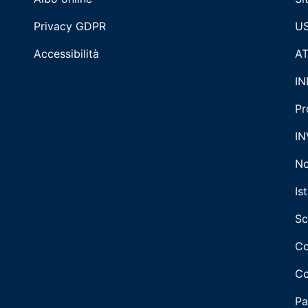
Privacy GDPR
US
Accessibilità
AT
IN
Pr
IN
No
Is
Sc
Co
Co
Pa