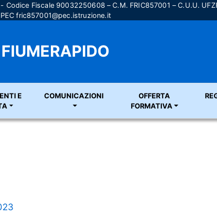
) - Codice Fiscale 90032250608 – C.M. FRIC857001 – C.U.U. UF
; PEC
fric857001@pec.istruzione.it
A FIUMERAPIDO
ENTI E
COMUNICAZIONI
OFFERTA
RE
TA
FORMATIVA
2023