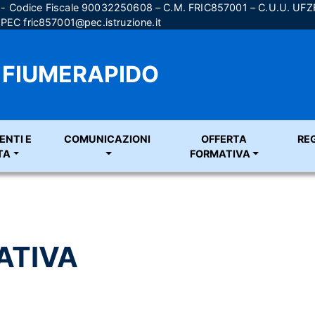
) - Codice Fiscale 90032250608 – C.M. FRIC857001 – C.U.U. UF
; PEC
fric857001@pec.istruzione.it
A FIUMERAPIDO
ENTI E
COMUNICAZIONI
OFFERTA
RE
TA
FORMATIVA
ATIVA