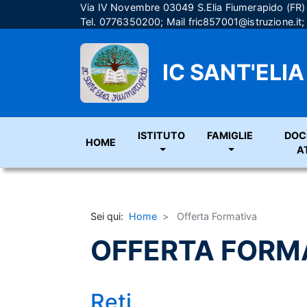
Via IV Novembre 03049 S.Elia Fiumerapido (FR
Tel. 0776350200; Mail
fric857001@istruzione.it
IC SANT'ELI
ISTITUTO
FAMIGLIE
DOC
HOME
A
Sei qui:
Home
Offerta Formativa
OFFERTA FORM
Reti