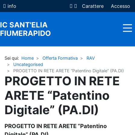
info
Carattere
Accesso
IC SANT'ELIA
FIUMERAPIDO
Sei qui:
Home
Offerta Formativa
RAV
HOME
Uncategorised
ISTITUTO
PROGETTO IN RETE ARETE “Patentino Digitale” (PA.DI)
PROGETTO IN RETE
FAMIGLIE
ARETE “Patentino
DOCENTI E ATA
Digitale” (PA.DI)
COMUNICAZIONI
OFFERTA FORMATIVA
PROGETTO IN RETE ARETE “Patentino
Digitale” (PA.DI).
REGISTRO