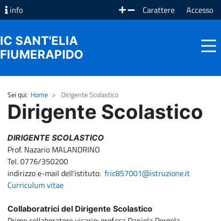
info
Carattere
Accesso
IC SANT'ELIA
FIUMERAPIDO
Sei qui:
Home
Dirigente Scolastico
HOME
Dirigente Scolastico
ISTITUTO
FAMIGLIE
DIRIGENTE SCOLASTICO
Prof. Nazario MALANDRINO
DOCENTI E ATA
Tel. 0776/350200
indirizzo e-mail dell'istituto:
fric857001@istruzione.it
COMUNICAZIONI
Curriculum vitae
OFFERTA FORMATIVA
Collaboratrici del Dirigente Scolastico
Primo collaboratore vicario: prof.ssa Daniela Pergola
REGISTRO