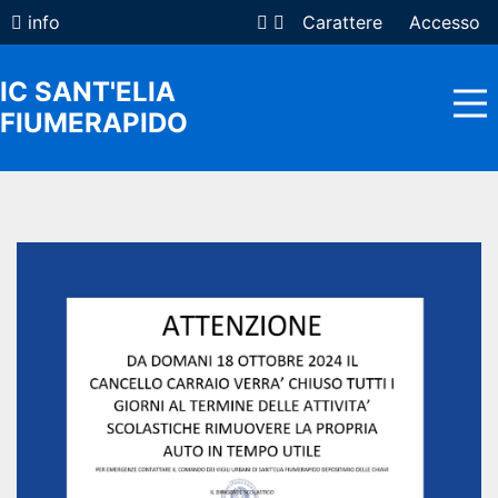
info
Carattere
Accesso
IC SANT'ELIA
FIUMERAPIDO
HOME
ISTITUTO
FAMIGLIE
DOCENTI E ATA
COMUNICAZIONI
OFFERTA FORMATIVA
REGISTRO